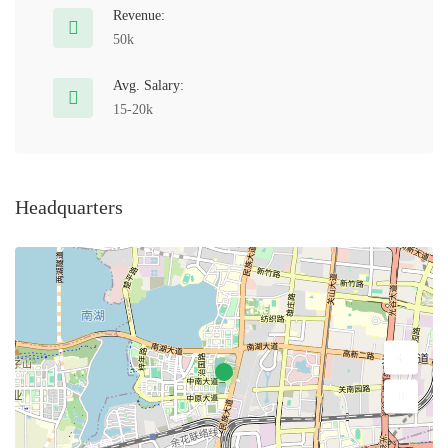
Revenue:
50k
Avg. Salary:
15-20k
Headquarters