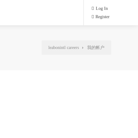
Log In
Register
leabonintl careers
我的帐户