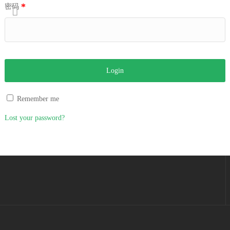
*
密码
Remember me
Lost your password?