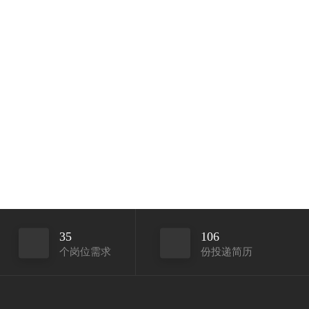
35
106
个岗位需求
份投递简历